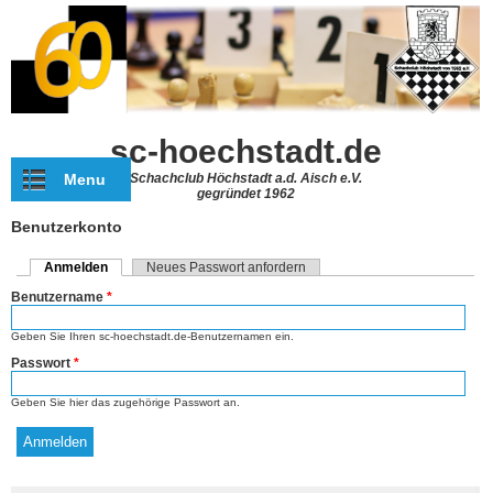
Direkt zum Inhalt
sc-hoechstadt.de
Menu
Schachclub Höchstadt a.d. Aisch e.V.
gegründet 1962
Benutzerkonto
Anmelden
(aktiver Reiter)
Neues Passwort anfordern
Haupt-Reiter
Benutzername
*
Geben Sie Ihren sc-hoechstadt.de-Benutzernamen ein.
Passwort
*
Geben Sie hier das zugehörige Passwort an.