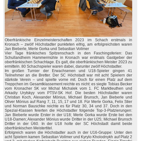
Oberfränkische Einzelmeisterschaften 2023 im Schach erstmals in
Kronach – zwölf Höchstadter punkteten eifrig, am erfolgreichsten waren
Jan Bieberle, Merle Gorka und Sebastian Vollmer
Vier Tage fränkisches Spitzenschach in den Faschingsferien: Das
Schullandheim Hammermühle in Kronach war erstmals Gastgeber der
oberfränkischen Schachtage. Es galt, die oberfränkischen Meister 2023 zu
ermitteln. 80 Schachspieler waren dabei, darunter zwölf Höchstadter.
Im großen Turnier der Erwachsenen und U18-Spieler gingen 41
Teilnehmer an die Bretter. Der SC Höchstadt war mit acht Spielern der
stärkste Verein – und spielte vorne mit. Doch für einen Platz auf dem
Treppchen im Gesamtklassement reichte es nicht: es siegte Tobias Becker
vom Kronacher SK vor Michal Michalek vom 1. FC Marktleuthen und
Arkadiy Urytskyy vom PTSV-SK Hof. Die besten Höchstadter waren
Christian Koch, Alexander Mönius, Michael Brunsch, Jan Bieberle und
Oliver Mönius auf Rang 7, 11, 15, 17 und 18. Für Merle Gorka, Felix Stier
und Norman Bauschke reichte es für Platz 30, 34 und 37. Doch in den
Spezial-Klassen feierten die Höchstadter folgende Top-3-Platzierungen:
Jan Bieberle wurde Erster in der U18; Merle Gorka wurde Erste bei den
U18-Damen; Alexander Mönius wurde Dritter in der U25; Michael Brunsch
Dritter in der Ü60. In der U18 holte der SC Höchstadt damit beide
oberfränkischen Meistertitel.
Erfolgreich waren die Höchstadter auch in der U16-Gruppe: Unter den
acht Spielern kamen Sebastian Vollmer und Kyrylo Kholodnykh auf Platz 2