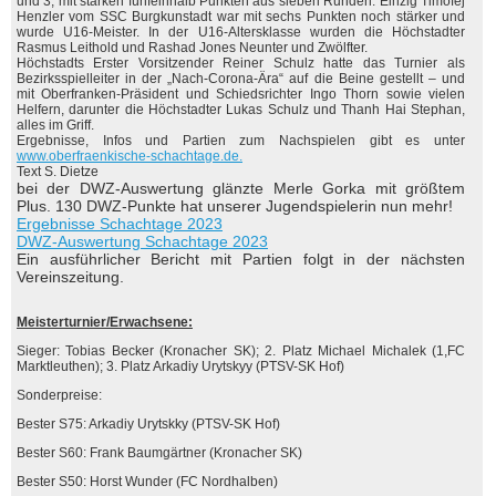
und 3, mit starken fünfeinhalb Punkten aus sieben Runden. Einzig Timofej
Henzler vom SSC Burgkunstadt war mit sechs Punkten noch stärker und
wurde U16-Meister. In der U16-Altersklasse wurden die Höchstadter
Rasmus Leithold und Rashad Jones Neunter und Zwölfter.
Höchstadts Erster Vorsitzender Reiner Schulz hatte das Turnier als
Bezirksspielleiter in der „Nach-Corona-Ära“ auf die Beine gestellt – und
mit Oberfranken-Präsident und Schiedsrichter Ingo Thorn sowie vielen
Helfern, darunter die Höchstadter Lukas Schulz und Thanh Hai Stephan,
alles im Griff.
Ergebnisse, Infos und Partien zum Nachspielen gibt es unter
www.oberfraenkische-schachtage.de.
Text S. Dietze
bei der DWZ-Auswertung glänzte Merle Gorka mit größtem
Plus. 130 DWZ-Punkte hat unserer Jugendspielerin nun mehr!
Ergebnisse Schachtage 2023
DWZ-Auswertung Schachtage 2023
Ein ausführlicher Bericht mit Partien folgt in der nächsten
Vereinszeitung.
Meisterturnier/Erwachsene:
Sieger: Tobias Becker (Kronacher SK); 2. Platz Michael Michalek (1,FC
Marktleuthen); 3. Platz Arkadiy Urytskyy (PTSV-SK Hof)
Sonderpreise:
Bester S75: Arkadiy Urytskky (PTSV-SK Hof)
Bester S60: Frank Baumgärtner (Kronacher SK)
Bester S50: Horst Wunder (FC Nordhalben)