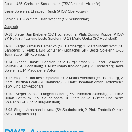
Bester U25: Christoph Sesselmann (TSV Bindlach-Aktionär)
Beste Spielerin: Elisabeth Reich (ATSV Oberkotzau)
Bester U-18 Spieler: Tizian Wagner (SV Seubelsdorf)
Jugend;
U-18: Sieger Jan Bieberle (SC Höchstadt); 2. Platz Connor Koppe (PTSV-
SK Hof); 3. Platz und beste Spielerin U-18 Merle Gorka (SC Höchstadt)
U-16: Sieger Yaroslav Demenko (SC Bamberg); 2. Platz Vincent Wplf (SC
Bamberg); 3. Platz David Schülner (Kronacher SK); Beste Spielerin U-16
Tena Sabol (SK Kuömbach)
U-14: Sieger Timofej Henzler (SSV Burgkunstadt); 2. Platz Sebastian
Vollmer (SC Höchstadt); 3. Platz Kyrylo Kholodnykh (SC Höchstadt); Beste
Spielerin U14 Magdalene Völker
U-12: Siegerin und beste Spielerin U12 Mariia Averkova (SC Bamberg); 2.
Platz Christian Grail (SC Bamberg); 3. Platz: Jonathan Anton Dotterweich
(TSV Bindlach-Aktionär)
U-10: Sieger Simon Langenbucher (TSV Bindlach-Aktionär), 2. Platz
Julian Schmuck (SV Seubelsdorf). 3. Platz Anika Güther und beste
Spielerin U-10 (SSV Burgkunstadt)
U-08: Sieger Jonathan Hewera (SV Seubelsdorf); 2. Platz Frederik Öhrlein
(SSV Burgkunstadt)