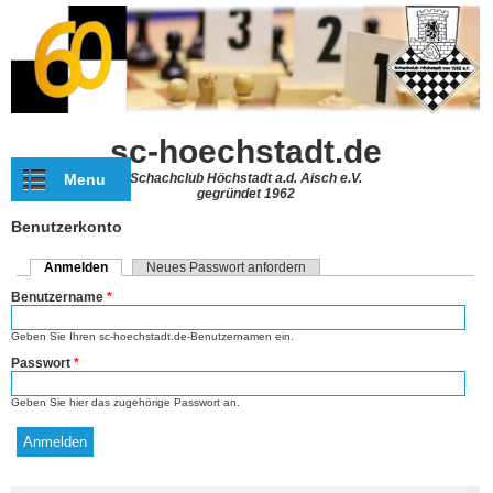
Direkt zum Inhalt
sc-hoechstadt.de
Menu
Schachclub Höchstadt a.d. Aisch e.V.
gegründet 1962
Benutzerkonto
Anmelden
(aktiver Reiter)
Neues Passwort anfordern
Haupt-Reiter
Benutzername
*
Geben Sie Ihren sc-hoechstadt.de-Benutzernamen ein.
Passwort
*
Geben Sie hier das zugehörige Passwort an.