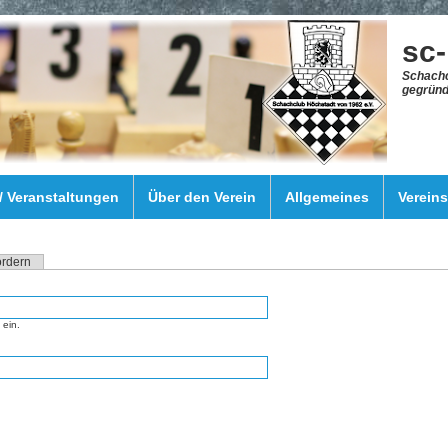
sc
Schachc
gegründ
 / Veranstaltungen
Über den Verein
Allgemeines
Verein
ordern
ein.