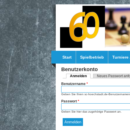
Direkt zum Inhalt
Start
Spielbetrieb
Turniere
Benutzerkonto
Anmelden
(aktiver Reiter)
Neues Passwort anf
Haupt-Reiter
Benutzername
*
Geben Sie Ihren sc-hoechstadt.de-Benutzernamen 
Passwort
*
Geben Sie hier das zugehörige Passwort an.