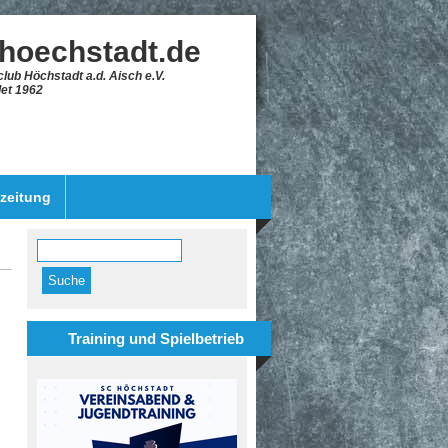
-hoechstadt.de
lub Höchstadt a.d. Aisch e.V.
et 1962
szeitung
Suche
Suchformular
Training und Spielbetrieb